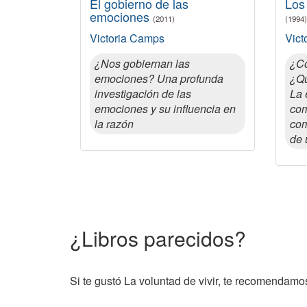
El gobierno de las
Los
emociones
(2011)
(1994)
Victoria Camps
Vict
¿Nos gobiernan las
¿Có
emociones? Una profunda
¿Qu
investigación de las
La 
emociones y su influencia en
com
la razón
com
de 
¿Libros parecidos?
Si te gustó La voluntad de vivir, te recomendamos