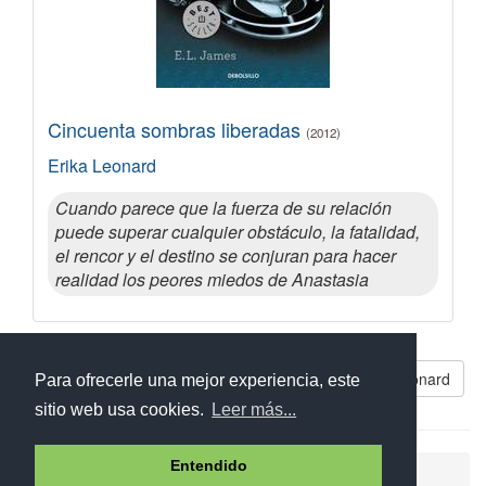
Cincuenta sombras liberadas
(2012)
Erika Leonard
Cuando parece que la fuerza de su relación
puede superar cualquier obstáculo, la fatalidad,
el rencor y el destino se conjuran para hacer
realidad los peores miedos de Anastasia
Todos los libros de Erika Leonard
Para ofrecerle una mejor experiencia, este
sitio web usa cookies.
Leer más...
Entendido
Ayuda
Aviso legal
Política de cookies