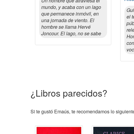
Un hombre que atraviesa el
mundo, y acaba con un lago
Gui
que permanece inmóvil, en
el 
una jornada de viento. El
púb
hombre se llama Hervé
rel
Joncour. El lago, no se sabe
Hom
con
vo
¿Libros parecidos?
Si te gustó Emaús, te recomendamos lo siguientes