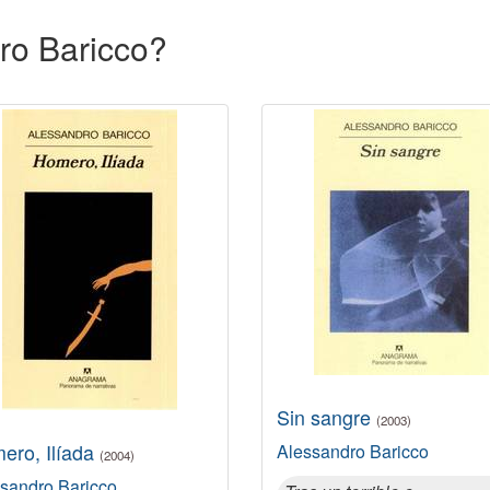
dro Baricco?
Sin sangre
(2003)
ero, Ilíada
Alessandro Baricco
(2004)
sandro Baricco