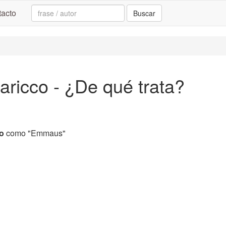
Search:
acto
Buscar
ricco - ¿De qué trata?
o
como "Emmaus"