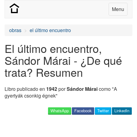
Menu
obras
el último encuentro
El último encuentro,
Sándor Márai - ¿De qué
trata? Resumen
Libro publicado en
1942
por
Sándor Márai
como "A
gyertyák csonkig égnek"
WhatsApp
Facebook
Twitter
LinkedIn