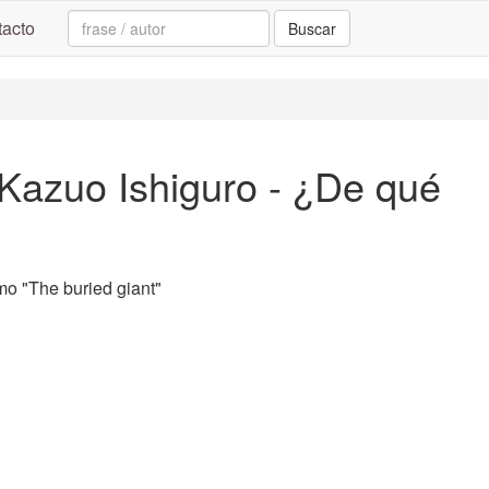
Search:
acto
Buscar
 Kazuo Ishiguro - ¿De qué
o "The buried giant"