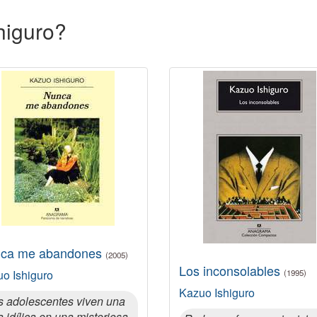
higuro?
ca me abandones
(2005)
Los inconsolables
o Ishiguro
(1995)
Kazuo Ishiguro
s adolescentes viven una
a idílica en una misteriosa