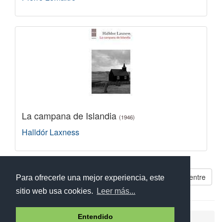
La campana de Islandia
(1946)
Halldór Laxness
Libros parecidos a Donde nadie te encuentre
Para ofrecerle una mejor experiencia, este
sitio web usa cookies.
Leer más...
Entendido
Ayuda
Aviso legal
Política de cookies