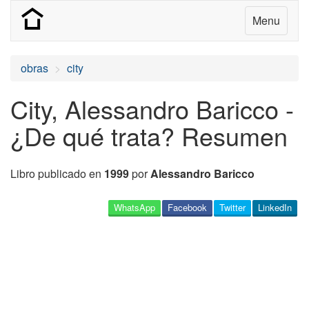
Menu
obras
city
City, Alessandro Baricco -
¿De qué trata? Resumen
Libro publicado en
1999
por
Alessandro Baricco
WhatsApp
Facebook
Twitter
LinkedIn