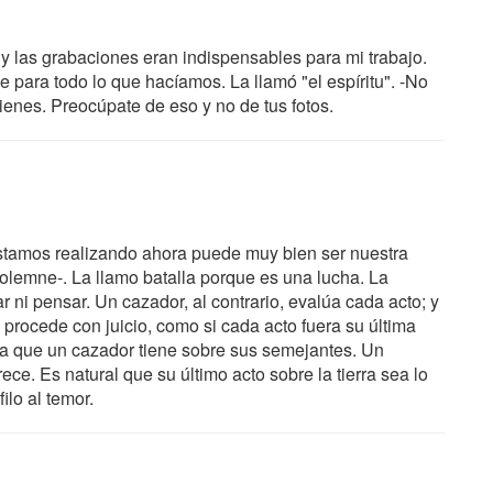
s y las grabaciones eran indispensables para mi trabajo.
 para todo lo que hacíamos. La llamó "el espíritu". -No
 tienes. Preocúpate de eso y no de tus fotos.
stamos realizando ahora puede muy bien ser nuestra
 solemne-. La llamo batalla porque es una lucha. La
r ni pensar. Un cazador, al contrario, evalúa cada acto; y
procede con juicio, como si cada acto fuera su última
taja que un cazador tiene sobre sus semejantes. Un
ece. Es natural que su último acto sobre la tierra sea lo
ilo al temor.