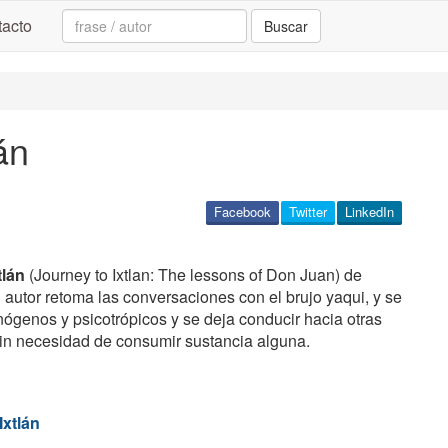
Search:
acto
Buscar
án
Facebook
Twitter
LinkedIn
tlán
(Journey to Ixtlan: The lessons of Don Juan) de
El autor retoma las conversaciones con el brujo yaqui, y se
ógenos y psicotrópicos y se deja conducir hacia otras
in necesidad de consumir sustancia alguna.
Ixtlán