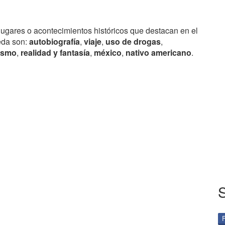
lugares o acontecimientos históricos que destacan en el
eda son:
autobiografía
,
viaje
,
uso de drogas
,
ismo
,
realidad y fantasía
,
méxico
,
nativo americano
.