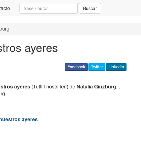
Search:
acto
Buscar
zburg
tros ayeres
Facebook
Twitter
LinkedIn
stros ayeres
(Tutti i nostri ieri) de
Natalia Ginzburg
...
rg.
nuestros ayeres