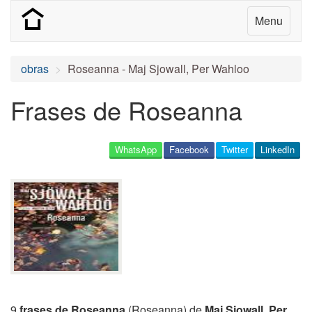
Menu
obras
Roseanna - Maj Sjowall, Per Wahloo
Frases de Roseanna
WhatsApp
Facebook
Twitter
LinkedIn
9
frases de Roseanna
(Roseanna) de
Maj Sjowall, Per