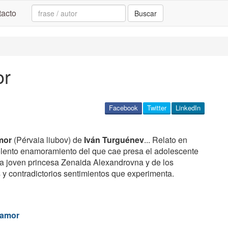
Search:
acto
Buscar
or
Facebook
Twitter
LinkedIn
mor
(Pérvaia liubov) de
Iván Turguénev
... Relato en
olento enamoramiento del que cae presa el adolescente
 la joven princesa Zenaida Alexandrovna y de los
 y contradictorios sentimientos que experimenta.
 amor