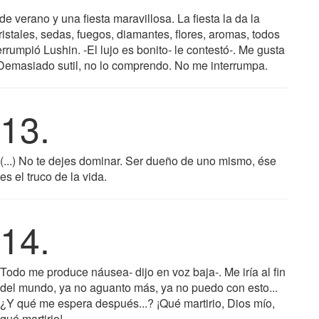
verano y una fiesta maravillosa. La fiesta la da la
ristales, sedas, fuegos, diamantes, flores, aromas, todos
nterrumpió Lushin. -El lujo es bonito- le contestó-. Me gusta
. -Demasiado sutil, no lo comprendo. No me interrumpa.
13.
(...) No te dejes dominar. Ser dueño de uno mismo, ése
es el truco de la vida.
14.
Todo me produce náusea- dijo en voz baja-. Me iría al fin
del mundo, ya no aguanto más, ya no puedo con esto...
¿Y qué me espera después...? ¡Qué martirio, Dios mío,
qué martirio!