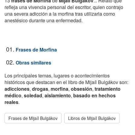
13
frases de Morfina
de
Mijaíl Bulgákov
... Relato que
refleja una vivencia personal del escritor, quien contrajo
una severa adicción a la morfina tras utilizarla como
anestésico durante una enfermedad.
01.
Frases de Morfina
02.
Obras similares
Los principales temas, lugares o acontecimientos
históricos que destacan en el libro de Mijaíl Bulgákov son:
adicciones
,
drogas
,
morfina
,
obsesión
,
tratamiento
médico
,
soledad
,
aislamiento
,
basado en hechos
reales
.
Frases de Mijaíl Bulgákov
Libros de Mijaíl Bulgákov