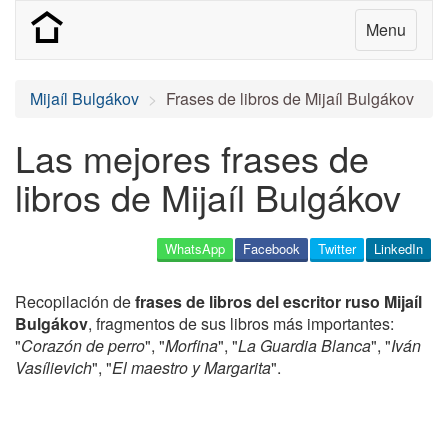
Menu
Mijaíl Bulgákov
Frases de libros de Mijaíl Bulgákov
Las mejores frases de
libros de Mijaíl Bulgákov
WhatsApp
Facebook
Twitter
LinkedIn
Recopilación de
frases de libros del escritor ruso Mijaíl
Bulgákov
, fragmentos de sus libros más importantes:
"
Corazón de perro
", "
Morfina
", "
La Guardia Blanca
", "
Iván
Vasílievich
", "
El maestro y Margarita
".