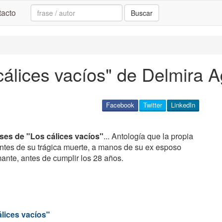
Search:
acto
Buscar
cálices vacíos" de Delmira A
Facebook
Twitter
LinkedIn
ases de "Los cálices vacíos"
... Antología que la propia
ntes de su trágica muerte, a manos de su ex esposo
mante, antes de cumplir los 28 años.
lices vacíos"