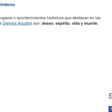
similares
lugares o acontecimientos históricos que destacan en las
de
Delmira Agustini
son:
deseo
,
espíritu
,
vida y muerte
,