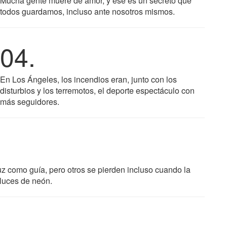
Mucha gente muere de amor, y ése es un secreto que
todos guardamos, incluso ante nosotros mismos.
04.
En Los Ángeles, los incendios eran, junto con los
disturbios y los terremotos, el deporte espectáculo con
más seguidores.
z como guía, pero otros se pierden incluso cuando la
luces de neón.