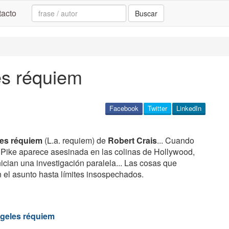
Search:
acto
Buscar
es réquiem
Facebook
Twitter
LinkedIn
les réquiem
(L.a. requiem) de
Robert Crais
... Cuando
Pike aparece asesinada en las colinas de Hollywood,
nician una investigación paralela... Las cosas que
 el asunto hasta límites insospechados.
geles réquiem