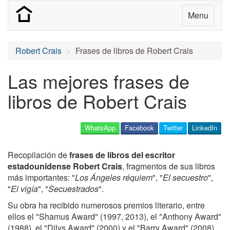
Menu
Robert Crais
Frases de libros de Robert Crais
Las mejores frases de
libros de Robert Crais
WhatsApp
Facebook
Twitter
LinkedIn
Recopilación de
frases de libros del escritor
estadounidense Robert Crais
, fragmentos de sus libros
más importantes: "
Los Ángeles réquiem
", "
El secuestro
",
"
El vigía
", "
Secuestrados
".
Su obra ha recibido numerosos premios literario, entre
ellos el "Shamus Award" (1997, 2013), el "Anthony Award"
(1988), el "Dilys Award" (2000) y el "Barry Award" (2008).