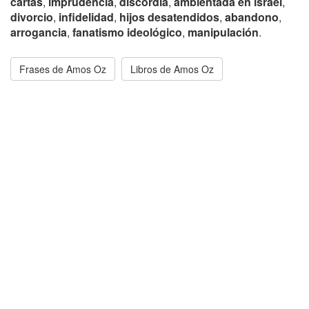
cartas
,
imprudencia
,
discordia
,
ambientada en israel
,
divorcio
,
infidelidad
,
hijos desatendidos
,
abandono
,
arrogancia
,
fanatismo ideológico
,
manipulación
.
Frases de Amos Oz
Libros de Amos Oz