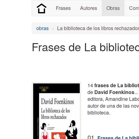
Frases
Autores
Obras
Cont
obras
La biblioteca de los libros rechazad
Frases de La bibliote
14
frases de La biblio
de
David Foenkinos
..
editora, Amandine Labor
autor de una de las n
biblioteca.
01.
Frases de La bibl