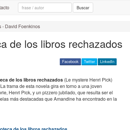
Search:
acto
Buscar
os - David Foenkinos
ca de los libros rechazados
Facebook
Twitter
LinkedIn
teca de los libros rechazados
(Le mystere Henri Pick)
. La trama de esta novela gira en torno a una joven
ie, Henri Pick, y un pizzero jubilado, que resulta ser el
ovelas más destacadas que Amandine ha encontrado en la
ioteca de los libros rechazados