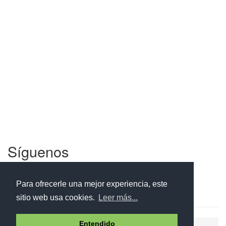
Síguenos
Facebook
Twitter
Instagram
Para ofrecerle una mejor experiencia, este
sitio web usa cookies.
Leer más...
Entendido