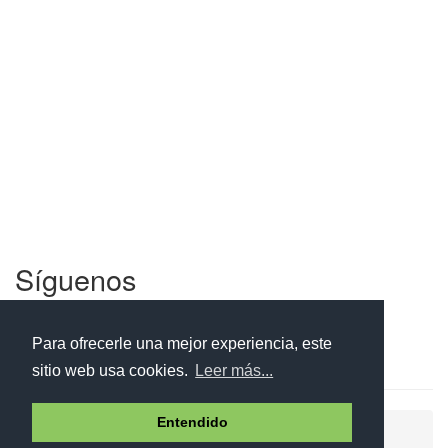
Síguenos
Facebook
Twitter
Instagram
Para ofrecerle una mejor experiencia, este
sitio web usa cookies.
Leer más...
Entendido
Ayuda
Aviso legal
Política de cookies