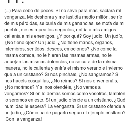
(...) Para cebo de peces. Si no sirve para más, saciará mi
venganza. Me deshonra y me fastidia medio millón, se ríe
de mis pérdidas, se burla de mis ganancias, se mofa de mi
pueblo, me estropea los negocios, enfría a mis amigos,
calienta a mis enemigos. ¿Y por qué? Soy judío. Un judío,
¿No tiene ojos? Un judío, ¿No tiene manos, órganos,
miembros, sentidos, deseos, emociones? ¿No come la
misma comida, no le hieren las mismas armas, no le
aquejan las mismas dolencias, no se cura de la misma
manera, no le calienta y enfría el mismo verano e invierno
que a un cristiano? Si nos pincháis, ¿No sangramos? Si
nos hacéis cosquillas, ¿No reímos? Si nos envenenáis,
¿No morimos? Y si nos ofendéis, ¿No vamos a
vengarnos? Si en lo demás somos como vosotros, también
lo seremos en esto. Si un judío ofende a un cristiano, ¿Qué
humildad le espera? La venganza. Si un cristiano ofende a
un judío, ¿Cómo ha de pagarlo según el ejemplo cristiano?
¡Con la venganza!