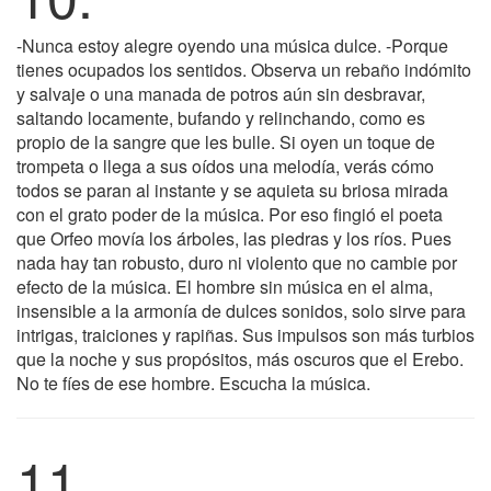
-Nunca estoy alegre oyendo una música dulce. -Porque
tienes ocupados los sentidos. Observa un rebaño indómito
y salvaje o una manada de potros aún sin desbravar,
saltando locamente, bufando y relinchando, como es
propio de la sangre que les bulle. Si oyen un toque de
trompeta o llega a sus oídos una melodía, verás cómo
todos se paran al instante y se aquieta su briosa mirada
con el grato poder de la música. Por eso fingió el poeta
que Orfeo movía los árboles, las piedras y los ríos. Pues
nada hay tan robusto, duro ni violento que no cambie por
efecto de la música. El hombre sin música en el alma,
insensible a la armonía de dulces sonidos, solo sirve para
intrigas, traiciones y rapiñas. Sus impulsos son más turbios
que la noche y sus propósitos, más oscuros que el Erebo.
No te fíes de ese hombre. Escucha la música.
11.