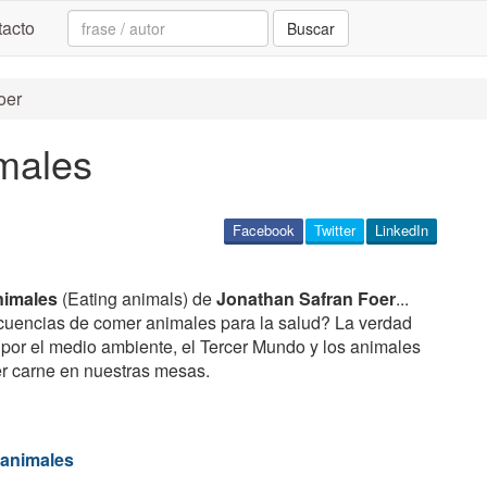
Search:
acto
Buscar
oer
males
Facebook
Twitter
LinkedIn
nimales
(Eating animals) de
Jonathan Safran Foer
...
cuencias de comer animales para la salud? La verdad
 por el medio ambiente, el Tercer Mundo y los animales
r carne en nuestras mesas.
 animales