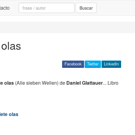
Search:
acto
Buscar
 olas
Facebook
Twitter
LinkedIn
te olas
(Alle sieben Wellen) de
Daniel Glattauer
... Libro
ete olas