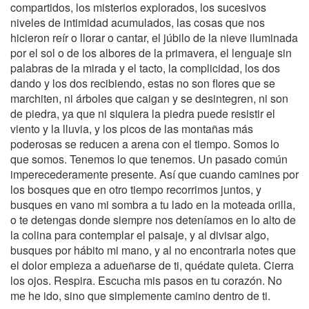
compartidos, los misterios explorados, los sucesivos
niveles de intimidad acumulados, las cosas que nos
hicieron reír o llorar o cantar, el júbilo de la nieve iluminada
por el sol o de los albores de la primavera, el lenguaje sin
palabras de la mirada y el tacto, la complicidad, los dos
dando y los dos recibiendo, estas no son flores que se
marchiten, ni árboles que caigan y se desintegren, ni son
de piedra, ya que ni siquiera la piedra puede resistir el
viento y la lluvia, y los picos de las montañas más
poderosas se reducen a arena con el tiempo. Somos lo
que somos. Tenemos lo que tenemos. Un pasado común
imperecederamente presente. Así que cuando camines por
los bosques que en otro tiempo recorrimos juntos, y
busques en vano mi sombra a tu lado en la moteada orilla,
o te detengas donde siempre nos deteníamos en lo alto de
la colina para contemplar el paisaje, y al divisar algo,
busques por hábito mi mano, y al no encontrarla notes que
el dolor empieza a adueñarse de ti, quédate quieta. Cierra
los ojos. Respira. Escucha mis pasos en tu corazón. No
me he ido, sino que simplemente camino dentro de ti.