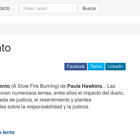
Search:
acto
Buscar
nto
Facebook
Twitter
LinkedIn
lento
(A Slow Fire Burning) de
Paula Hawkins
... Las
ploran numerosos temas, entre ellos el impacto del duelo,
eda de justicia, el resentimiento y plantea
s sobre la responsabilidad y la justicia.
 lento