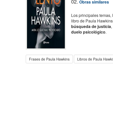
02.
Obras similares
Los principales temas, 
libro de Paula Hawkins
búsqueda de justicia
,
duelo psicológico
.
Frases de Paula Hawkins
Libros de Paula Hawk