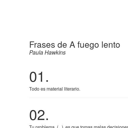
Frases de A fuego lento
Paula Hawkins
01.
Todo es material literario.
02.
Tu problema, (...), es que tomas malas decisione