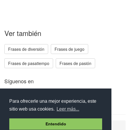
Ver también
Frases de diversión
Frases de juego
Frases de pasatiempo
Frases de pasión
Síguenos en
Facebook
Twitter
Instagram
Para ofrecerle una mejor experiencia, este
sitio web usa cookies.
Leer más...
Entendido
Ayuda
Aviso legal
Política de cookies