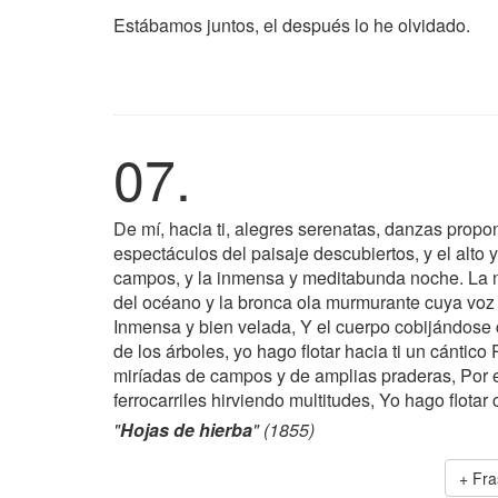
Estábamos juntos, el después lo he olvidado.
07.
De mí, hacia ti, alegres serenatas, danzas propon
espectáculos del paisaje descubiertos, y el alto y
campos, y la inmensa y meditabunda noche. La no
del océano y la bronca ola murmurante cuya voz y
Inmensa y bien velada, Y el cuerpo cobijándose 
de los árboles, yo hago flotar hacia ti un cántic
miríadas de campos y de amplias praderas, Por e
ferrocarriles hirviendo multitudes, Yo hago flotar 
"
Hojas de hierba
" (1855)
+ Fr