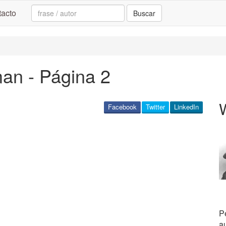
Search:
acto
Buscar
an - Página 2
Facebook
Twitter
LinkedIn
P
a