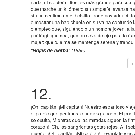
nada, ni siquiera Dios, es más grande para cualq
que marche un kilómetro sin simpatía, avanza hac
sin un céntimo en el bolsillo, podemos adquirir lo
o mostrar una habichuela en su vaina confunde la
o empleo que, siguiéndolo un hombre joven, a la 
por frágil que sea, que no sirva de eje para la r
mujer: que tu alma se mantenga serena y tranquil
"
Hojas de hierba
" (1855)
+
12.
¡Oh, capitán! ¡Mi capitán! Nuestro espantoso viaj
el precio que pedimos lo hemos ganado, El puert
se exulta, Mientras que las miradas siguen la fir
corazón! ¡Oh, las sangrientas gotas rojas, Allí s
muerto. ¡Oh, capitán! ¡Mi capitán! Levántate y e