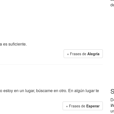
d
 es suficiente.
+ Frases de
Alegría
S
o estoy en un lugar, búscame en otro. En algún lugar te
D
W
+ Frases de
Esperar
u