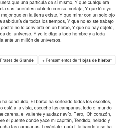
uiera que una partícula de sí mismo, Y que cualquiera
ia sus funerales cubierto con su mortaja, Y que tú o yo,
 mejor que en la tierra existe, Y que mirar con un solo ojo
 sabiduría de todos los tiempos, Y que no existe trabajo
postre no lo convierta en un héroe, Y que no hay objeto,
ueda del universo, Y yo le digo a todo hombre y a toda
a ante un millón de universos.
 Frases de
Grande
+ Pensamientos de "
Hojas de hierba
"
e ha concluido, El barco ha sorteado todos los escollos,
o está a la vista, escucho las campanas, todo el mundo
me carena, el valiente y audaz navío. Pero, ¡Oh corazón,
obre el puente donde yace mi capitán, Tendido, helado y
scucha las campanas; Levántate; para ti la bandera se ha