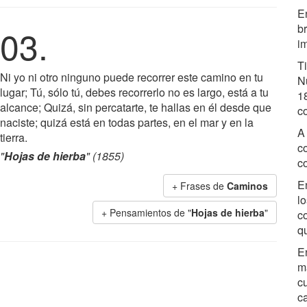
En
b
03.
i
T
Ni yo ni otro ninguno puede recorrer este camino en tu
N
lugar; Tú, sólo tú, debes recorrerlo no es largo, está a tu
18
alcance; Quizá, sin percatarte, te hallas en él desde que
c
naciste; quizá está en todas partes, en el mar y en la
A
tierra.
c
"
Hojas de hierba
" (1855)
c
E
+ Frases de
Caminos
l
+ Pensamientos de "
Hojas de hierba
"
c
qu
E
m
c
ca