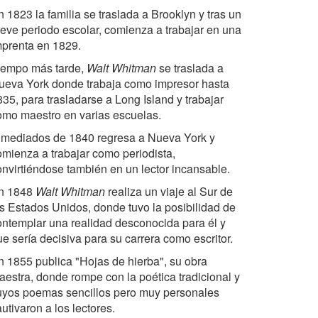
 1823 la familia se traslada a Brooklyn y tras un
reve periodo escolar, comienza a trabajar en una
mprenta en 1829.
iempo más tarde,
Walt Whitman
se traslada a
ueva York donde trabaja como impresor hasta
35, para trasladarse a Long Island y trabajar
omo maestro en varias escuelas.
 mediados de 1840 regresa a Nueva York y
omienza a trabajar como periodista,
onvirtiéndose también en un lector incansable.
n 1848
Walt Whitman
realiza un viaje al Sur de
os Estados Unidos, donde tuvo la posibilidad de
ontemplar una realidad desconocida para él y
e sería decisiva para su carrera como escritor.
n 1855 publica "Hojas de hierba", su obra
aestra, donde rompe con la poética tradicional y
uyos poemas sencillos pero muy personales
utivaron a los lectores.