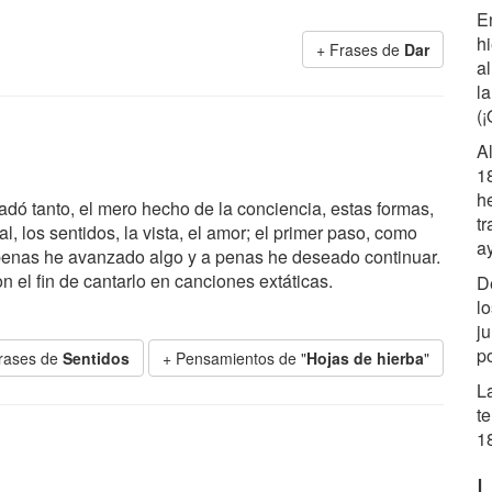
E
h
+ Frases de
Dar
al
l
(¡
A
1
h
dó tanto, el mero hecho de la conciencia, estas formas,
t
l, los sentidos, la vista, el amor; el primer paso, como
a
penas he avanzado algo y a penas he deseado continuar.
 el fin de cantarlo en canciones extáticas.
D
l
j
p
rases de
Sentidos
+ Pensamientos de "
Hojas de hierba
"
L
t
1
L