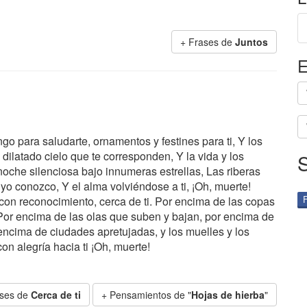
+ Frases de
Juntos
E
go para saludarte, ornamentos y festines para ti, Y los
 dilatado cielo que te corresponden, Y la vida y los
che silenciosa bajo innumeras estrellas, Las riberas
o conozco, Y el alma volviéndose a ti, ¡Oh, muerte!
con reconocimiento, cerca de ti. Por encima de las copas
o Por encima de las olas que suben y bajan, por encima de
ncima de ciudades apretujadas, y los muelles y los
con alegría hacia ti ¡Oh, muerte!
ases de
Cerca de ti
+ Pensamientos de "
Hojas de hierba
"