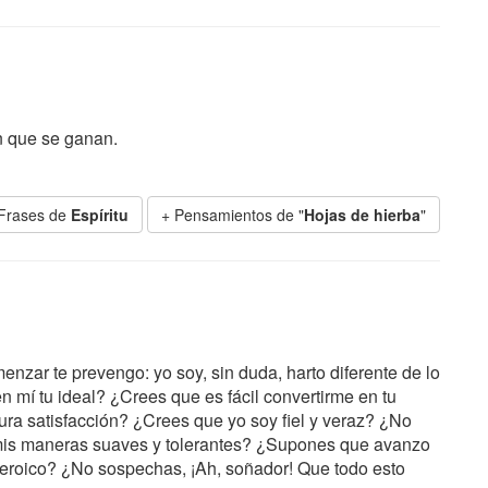
n que se ganan.
Frases de
Espíritu
+ Pensamientos de "
Hojas de hierba
"
nzar te prevengo: yo soy, sin duda, harto diferente de lo
mí tu ideal? ¿Crees que es fácil convertirme en tu
ra satisfacción? ¿Crees que yo soy fiel y veraz? ¿No
 mis maneras suaves y tolerantes? ¿Supones que avanzo
heroico? ¿No sospechas, ¡Ah, soñador! Que todo esto