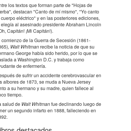
ntre los textos que forman parte de "Hojas de
ierba", destacan "Canto de mí mismo", "Yo canto
 cuerpo eléctrico" y en las posteriores ediciones,
a elegía al asesinado presidente Abraham Lincoln
Oh, Capitán! ¡Mi Capitán!).
l comienzo de la Guerra de Secesión (1861-
865),
Walt Whitman
recibe la noticia de que su
ermano George había sido herido, por lo que se
raslada a Washington D.C. y trabaja como
yudante de enfermería.
espués de sufrir un accidente cerebrovascular en
os albores de 1873, se muda a Nueva Jersey
unto a su hermano y su madre, quien fallece al
oco tiempo.
a salud de
Walt Whitman
fue declinando luego de
ener un segundo infarto en 1888, falleciendo en
892.
ibros destacados