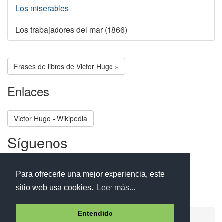
Los miserables
Los trabajadores del mar (1866)
Frases de libros de Victor Hugo »
Enlaces
Victor Hugo - Wikipedia
Síguenos
Facebook
Twitter
Instagram
Para ofrecerle una mejor experiencia, este
sitio web usa cookies.
Leer más...
Entendido
Ayuda
Aviso legal
Política de cookies