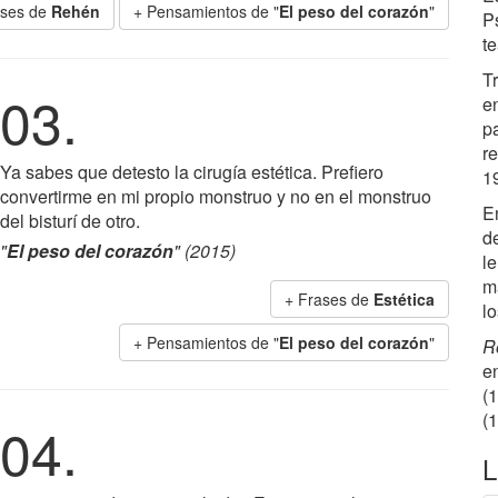
ases de
Rehén
+ Pensamientos de "
El peso del corazón
"
P
t
Tr
03.
e
pa
r
Ya sabes que detesto la cirugía estética. Prefiero
1
convertirme en mi propio monstruo y no en el monstruo
E
del bisturí de otro.
d
"
El peso del corazón
" (2015)
l
m
+ Frases de
Estética
l
+ Pensamientos de "
El peso del corazón
"
R
e
(1
(
04.
L