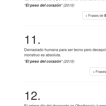
"
El peso del corazón
" (2015)
+ Frases de
E
11.
Demasiado humana para ser tecno pero decepci
monstruo es absoluta.
"
El peso del corazón
" (2015)
+ Frase
12.
El primer día del decenario es Obediencia; lueg