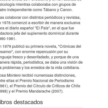
sicología mientras colaboraba con grupos de
eatro independiente como Tábano y Canon.
as colaborar con distintos periódicos y revistas,
n 1976 comenzó a escribir de manera exclusiva
ra el diario español "El País", en el que fue
edactora jefa del suplemento dominical durante
980-1981.
n 1979 publicó su primera novela, "Crónicas del
esamor", con enorme repercusión por su
enguaje fresco y desenfadado, y porque de una
anera rápida, periodística, se daba una visión de
os problemas y los enredos de la vida cotidiana.
osa Montero
recibió numerosas distinciones,
ntre ellas el Premio Nacional de Periodismo
981), el Premio del Círculo de Críticos de Chile
1998) y el Premio Mandarache (2007).
ibros destacados