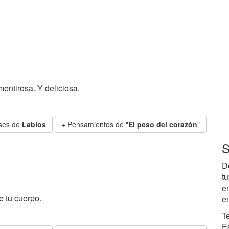
entirosa. Y deliciosa.
ses de
Labios
+ Pensamientos de "
El peso del corazón
"
S
D
t
e
e tu cuerpo.
e
T
E