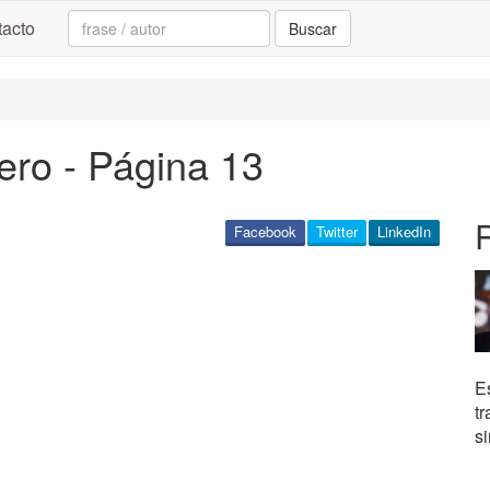
Search:
acto
Buscar
ro - Página 13
Facebook
Twitter
LinkedIn
E
t
si