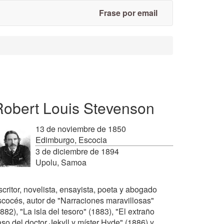
Frase por email
Robert Louis Stevenson
13 de noviembre de 1850
Edimburgo, Escocia
3 de diciembre de 1894
Upolu, Samoa
critor, novelista, ensayista, poeta y abogado
scocés, autor de "Narraciones maravillosas"
882), "La isla del tesoro" (1883), "El extraño
so del doctor Jekyll y míster Hyde" (1886) y