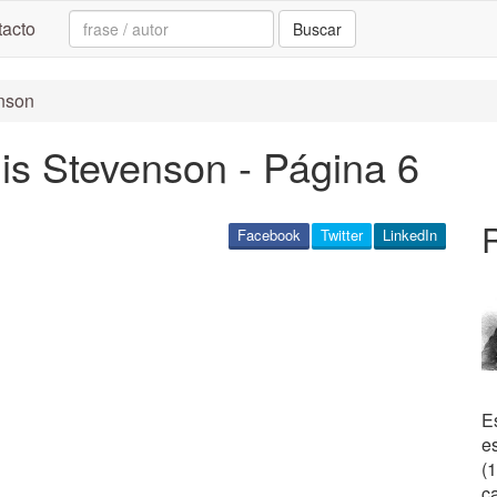
Search:
acto
Buscar
enson
is Stevenson - Página 6
Facebook
Twitter
LinkedIn
Es
e
(1
ca