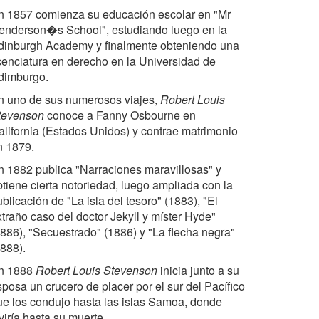
n 1857 comienza su educación escolar en "Mr
enderson�s School", estudiando luego en la
dinburgh Academy y finalmente obteniendo una
icenciatura en derecho en la Universidad de
dimburgo.
n uno de sus numerosos viajes,
Robert Louis
tevenson
conoce a Fanny Osbourne en
alifornia (Estados Unidos) y contrae matrimonio
n 1879.
n 1882 publica "Narraciones maravillosas" y
btiene cierta notoriedad, luego ampliada con la
blicación de "La isla del tesoro" (1883), "El
xtraño caso del doctor Jekyll y míster Hyde"
1886), "Secuestrado" (1886) y "La flecha negra"
1888).
n 1888
Robert Louis Stevenson
inicia junto a su
sposa un crucero de placer por el sur del Pacífico
ue los condujo hasta las islas Samoa, donde
viría hasta su muerte.