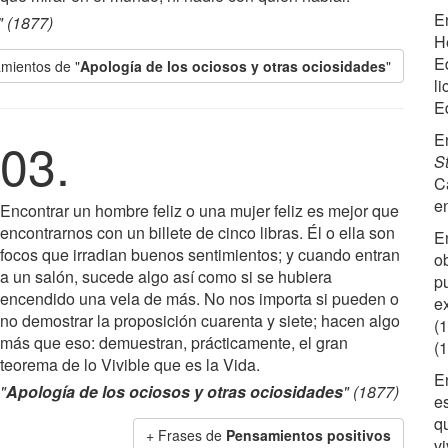
E
" (1877)
H
E
mientos de "
Apología de los ociosos y otras ociosidades
"
l
E
E
03.
S
C
e
Encontrar un hombre feliz o una mujer feliz es mejor que
encontrarnos con un billete de cinco libras. Él o ella son
E
focos que irradian buenos sentimientos; y cuando entran
o
a un salón, sucede algo así como si se hubiera
pu
encendido una vela de más. No nos importa si pueden o
e
no demostrar la proposición cuarenta y siete; hacen algo
(
más que eso: demuestran, prácticamente, el gran
(
teorema de lo Vivible que es la Vida.
E
"
Apología de los ociosos y otras ociosidades
" (1877)
e
q
+ Frases de
Pensamientos positivos
vi