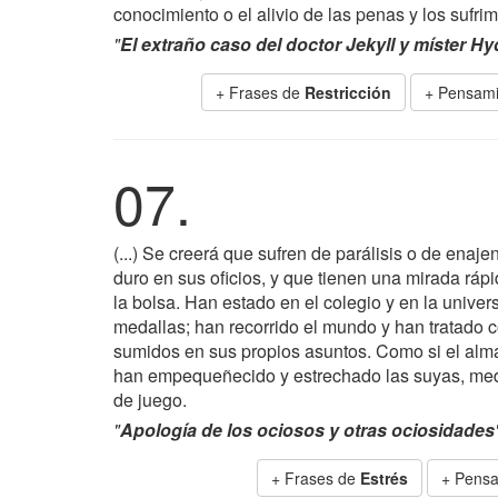
conocimiento o el alivio de las penas y los sufrim
"
El extraño caso del doctor Jekyll y míster Hy
+ Frases de
Restricción
+ Pensami
07.
(...) Se creerá que sufren de parálisis o de enaje
duro en sus oficios, y que tienen una mirada rápi
la bolsa. Han estado en el colegio y en la univers
medallas; han recorrido el mundo y han tratado c
sumidos en sus propios asuntos. Como si el alm
han empequeñecido y estrechado las suyas, medi
de juego.
"
Apología de los ociosos y otras ociosidades
+ Frases de
Estrés
+ Pensa