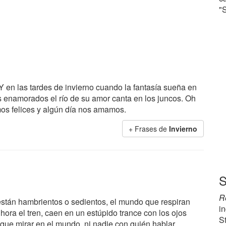
"
Y en las tardes de invierno cuando la fantasía sueña en
os enamorados el río de su amor canta en los juncos. Oh
os felices y algún día nos amamos.
+ Frases de
Invierno
S
R
 están hambrientos o sedientos, el mundo que respiran
i
hora el tren, caen en un estúpido trance con los ojos
S
que mirar en el mundo, ni nadie con quién hablar.