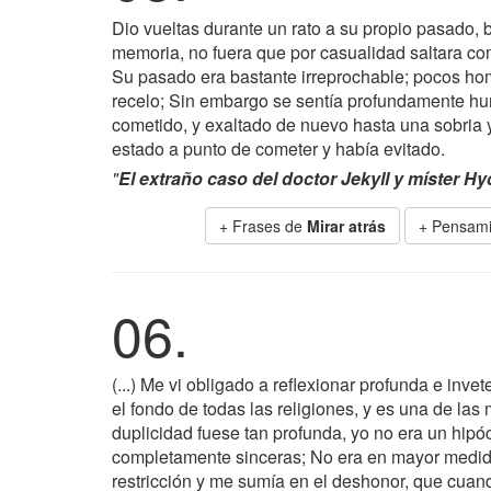
Dio vueltas durante un rato a su propio pasado, 
memoria, no fuera que por casualidad saltara como
Su pasado era bastante irreprochable; pocos ho
recelo; Sin embargo se sentía profundamente hu
cometido, y exaltado de nuevo hasta una sobria 
estado a punto de cometer y había evitado.
"
El extraño caso del doctor Jekyll y míster Hy
+ Frases de
Mirar atrás
+ Pensami
06.
(...) Me vi obligado a reflexionar profunda e inv
el fondo de todas las religiones, y es una de l
duplicidad fuese tan profunda, yo no era un hipó
completamente sinceras; No era en mayor medid
restricción y me sumía en el deshonor, que cuando