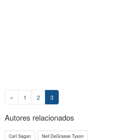
«
1
2
3
Autores relacionados
Carl Sagan
Neil DeGrasse Tyson