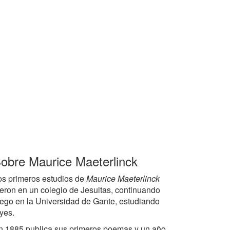
obre Maurice Maeterlinck
os primeros estudios de
Maurice Maeterlinck
ueron en un colegio de Jesuitas, continuando
uego en la Universidad de Gante, estudiando
yes.
n 1885 publica sus primeros poemas y un año