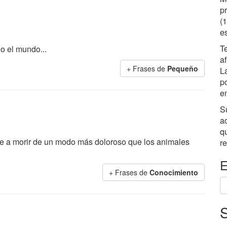
p
(
e
T
o el mundo...
a
+ Frases de
Pequeño
L
po
e
S
a
q
 a morir de un modo más doloroso que los animales
r
E
+ Frases de
Conocimiento