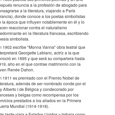
espués renuncia a la profesión de abogado para
nsagrarse a la literatura, viajando a París
Francia), donde conoce a los poetas simbolistas
e la época que influyen notablemente en él y lo
acen reaccionar contra el naturalismo
redominante en la literatura francesa, escribiendo
oesía simbolista.
n 1902 escribe "Monna Vanna" obra teatral que
terpretará Georgette Leblanc, actriz a la que
onoció en 1895 y que será su compañera hasta
919, año en el que contrae matrimonio con la
oven Renée Dahon.
n 1911 es premiado con el Premio Nobel de
iteratura, además de ser nombrado conde por el
ey Alberto I de Bélgica y condecorado por
ranceses y belgas como recompensa por los
ervicios prestados a los aliados en la Primera
uerra Mundial (1914-1918).
ás tarde viaja a Estados Unidos y trabaja como