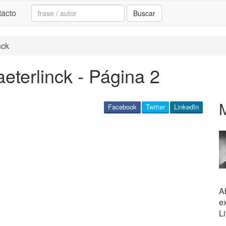
Search:
acto
Buscar
nck
eterlinck - Página 2
Facebook
Twitter
LinkedIn
A
e
Li