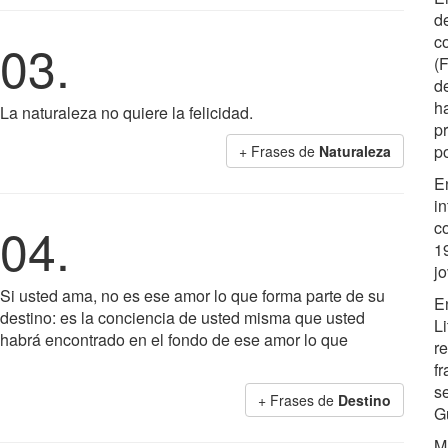
d
co
03.
(
d
h
La naturaleza no quiere la felicidad.
p
p
+ Frases de
Naturaleza
E
in
04.
c
1
j
Si usted ama, no es ese amor lo que forma parte de su
E
destino: es la conciencia de usted misma que usted
L
habrá encontrado en el fondo de ese amor lo que
r
f
s
+ Frases de
Destino
G
M