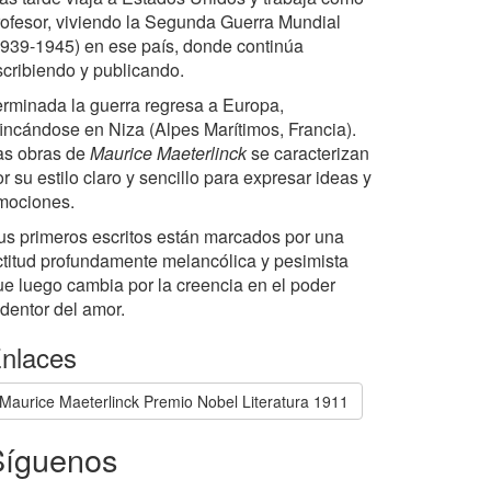
rofesor, viviendo la Segunda Guerra Mundial
1939-1945) en ese país, donde continúa
scribiendo y publicando.
erminada la guerra regresa a Europa,
fincándose en Niza (Alpes Marítimos, Francia).
as obras de
Maurice Maeterlinck
se caracterizan
r su estilo claro y sencillo para expresar ideas y
mociones.
us primeros escritos están marcados por una
ctitud profundamente melancólica y pesimista
ue luego cambia por la creencia en el poder
edentor del amor.
nlaces
Maurice Maeterlinck Premio Nobel Literatura 1911
Síguenos