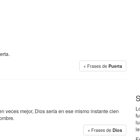
erta.
+ Frases de
Puerta
S
L
ien veces mejor, Dios sería en ese mismo instante cien
f
hombre.
l
le
+ Frases de
Dios
E