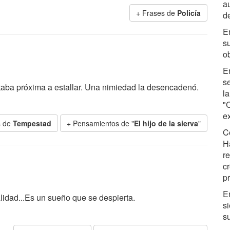
a
+ Frases de
Policía
d
E
su
o
E
s
taba próxima a estallar. Una nimiedad la desencadenó.
la
"
ex
s de
Tempestad
+ Pensamientos de "
El hijo de la sierva
"
C
Ha
r
c
pr
E
alidad...Es un sueño que se despierta.
s
s