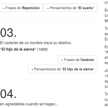
c
+ Frases de
Repetición
+ Pensamientos de "
El sueño
"
E
U
M
03.
Tr
a
E
El carácter de un hombre traza su destino.
E
"
El hijo de la sierva
" (1886)
"
e
+ Frases de
Carácter
e
+ Pensamientos de "
El hijo de la sierva
"
J
1
a
c
04.
T
c
 en agradables cuando se hagan...
al