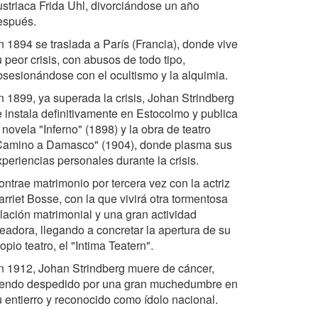
ustriaca Frida Uhl, divorciándose un año
espués.
n 1894 se traslada a París (Francia), donde vive
 peor crisis, con abusos de todo tipo,
bsesionándose con el ocultismo y la alquimia.
n 1899, ya superada la crisis, Johan Strindberg
e instala definitivamente en Estocolmo y publica
 novela "Inferno" (1898) y la obra de teatro
Camino a Damasco" (1904), donde plasma sus
periencias personales durante la crisis.
ontrae matrimonio por tercera vez con la actriz
rriet Bosse, con la que vivirá otra tormentosa
elación matrimonial y una gran actividad
readora, llegando a concretar la apertura de su
opio teatro, el "Intima Teatern".
n 1912, Johan Strindberg muere de cáncer,
iendo despedido por una gran muchedumbre en
u entierro y reconocido como ídolo nacional.