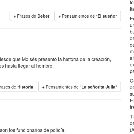
f
It
+ Frases de
Deber
+ Pensamientos de "
El sueño
"
E
un
b
de
d
m
a
desde que Moisés presentó la historia de la creación,
e
s hasta llegar al hombre.
p
C
rases de
Historia
+ Pensamientos de "
La señorita Julia
"
d
s
E
f
T
de
(
n los funcionarios de policía.