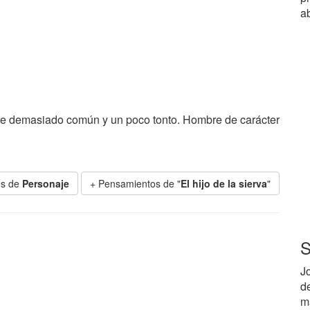
a
mbre demasiado común y un poco tonto. Hombre de carácter
es de
Personaje
+ Pensamientos de "
El hijo de la sierva
"
S
J
de
m