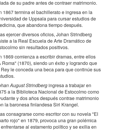
riada de su padre antes de contraer matrimonio.
n 1867 termina el bachillerato e ingresa en la
niversidad de Uppsala para cursar estudios de
edicina, que abandona tiempo después.
as ejercer diversos oficios, Johan Strindberg
siste a la Real Escuela de Arte Dramático de
stocolmo sin resultados positivos.
n 1869 comienza a escribir dramas, entre ellos
A Roma" (1870), siendo un éxito y logrando que
l Rey le conceda una beca para que continúe sus
studios.
ohan August Strindberg
ingresa a trabajar en
875 a la Biblioteca Nacional de Estocolmo como
yudante y dos años después contrae matrimonio
on la baronesa finlandesa Siri Krangel.
ras consagrarse como escritor con su novela "El
uarto rojo" en 1879, provoca una gran polémica
 enfrentarse al estamento político y se exilia en