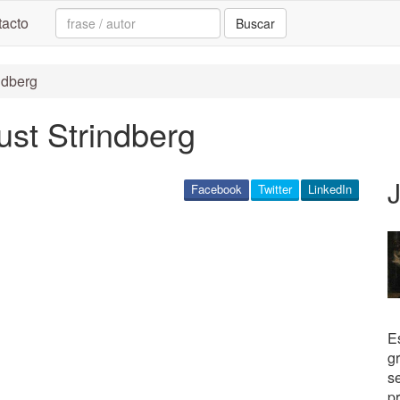
Search:
acto
Buscar
ndberg
st Strindberg
Facebook
Twitter
LinkedIn
E
g
s
pr