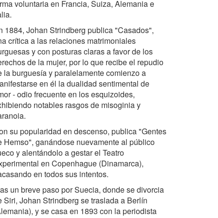
orma voluntaria en Francia, Suiza, Alemania e
alia.
n 1884, Johan Strindberg publica "Casados",
a crítica a las relaciones matrimoniales
urguesas y con posturas claras a favor de los
rechos de la mujer, por lo que recibe el repudio
e la burguesía y paralelamente comienzo a
anifestarse en él la dualidad sentimental de
mor - odio frecuente en los esquizoides,
xhibiendo notables rasgos de misoginia y
aranoia.
on su popularidad en descenso, publica "Gentes
e Hemso", ganándose nuevamente al público
ueco y alentándolo a gestar el Teatro
xperimental en Copenhague (Dinamarca),
racasando en todos sus intentos.
ras un breve paso por Suecia, donde se divorcia
 Siri, Johan Strindberg se traslada a Berlín
Alemania), y se casa en 1893 con la periodista