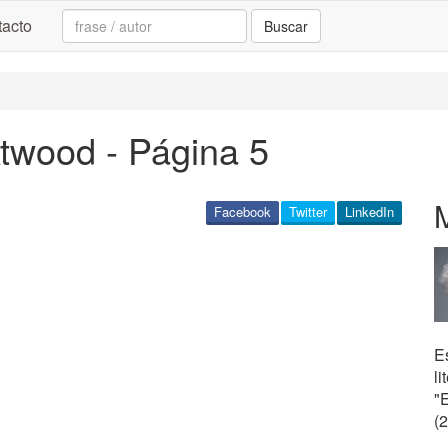
Search:
acto
Buscar
twood - Página 5
Facebook
Twitter
LinkedIn
Es
li
"E
(