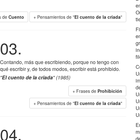
e
On
s de
Cuento
+ Pensamientos de "
El cuento de la criada
"
t
F
e
03.
g
i
fi
Contando, más que escribiendo, porque no tengo con
C
qué escribir y, de todos modos, escribir está prohibido.
U
"
El cuento de la criada
" (1985)
i
d
+ Frases de
Prohibición
U
U
+ Pensamientos de "
El cuento de la criada
"
U
U
E
04.
m
d