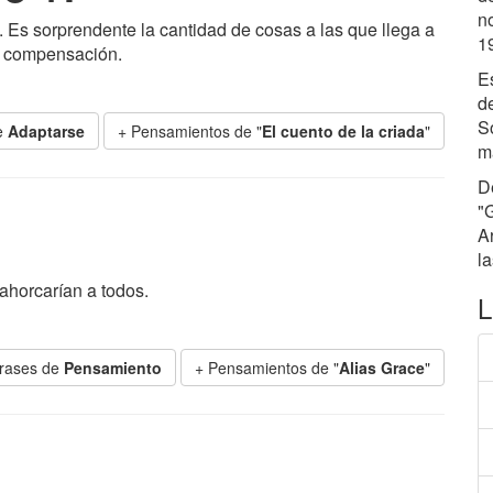
n
Es sorprendente la cantidad de cosas a las que llega a
1
de compensación.
E
d
S
e
Adaptarse
+ Pensamientos de "
El cuento de la criada
"
m
D
"
Ar
la
ahorcarían a todos.
L
rases de
Pensamiento
+ Pensamientos de "
Alias Grace
"