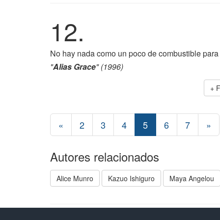
12.
No hay nada como un poco de combustible para a
"
Alias Grace
" (1996)
+ 
«
2
3
4
5
6
7
»
Autores relacionados
Alice Munro
Kazuo Ishiguro
Maya Angelou