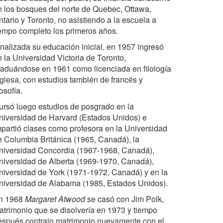
n los bosques del norte de Quebec, Ottawa,
tario y Toronto, no asistiendo a la escuela a
iempo completo los primeros años.
inalizada su educación inicial, en 1957 ingresó
n la Universidad Victoria de Toronto,
raduándose en 1961 como licenciada en filología
nglesa, con estudios también de francés y
losofía.
ursó luego estudios de posgrado en la
niversidad de Harvard (Estados Unidos) e
mpartió clases como profesora en la Universidad
e Columbia Británica (1965, Canadá), la
niversidad Concordia (1967-1968, Canadá),
niversidad de Alberta (1969-1970, Canadá),
niversidad de York (1971-1972, Canadá) y en la
niversidad de Alabama (1985, Estados Unidos).
n 1968
Margaret Atwood
se casó con Jim Polk,
atrimonio que se disolvería en 1973 y tiempo
espués contrajo matrimonio nuevamente con el