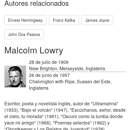
Autores relacionados
Ernest Hemingway
Franz Kafka
James Joyce
John Dos Passos
Malcolm Lowry
28 de julio de 1909
New Brighton, Merseyside, Inglaterra
26 de junio de 1957
Chalvington with Ripe, Sussex del Este,
Inglaterra
Escritor, poeta y novelista inglés, autor de "Ultramarina"
(1933), "Bajo el volcán" (1947), "Escúchanos, señor, desde
el cielo, tu morada" (1961), "Oscuro como la tumba donde
yace mi amigo" (1968), "Poemas selectos" (1962) y
"Ghostkeeper y Los Relatos de Juventud" (1978).