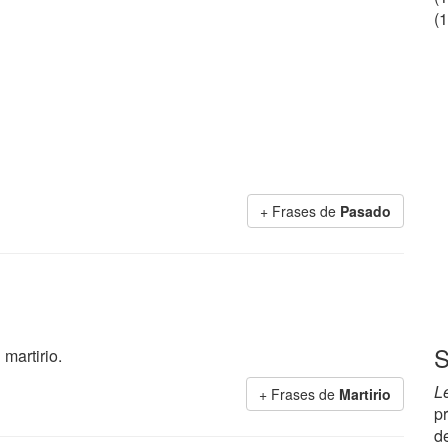
(1
+ Frases de
Pasado
S
martirio.
L
+ Frases de
Martirio
p
de