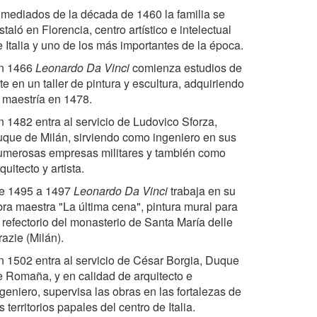
 mediados de la década de 1460 la familia se
staló en Florencia, centro artístico e intelectual
e Italia y uno de los más importantes de la época.
n 1466
Leonardo Da Vinci
comienza estudios de
te en un taller de pintura y escultura, adquiriendo
a maestría en 1478.
n 1482 entra al servicio de Ludovico Sforza,
uque de Milán, sirviendo como ingeniero en sus
umerosas empresas militares y también como
quitecto y artista.
e 1495 a 1497
Leonardo Da Vinci
trabaja en su
bra maestra "La última cena", pintura mural para
l refectorio del monasterio de Santa María delle
azie (Milán).
n 1502 entra al servicio de César Borgia, Duque
e Romaña, y en calidad de arquitecto e
geniero, supervisa las obras en las fortalezas de
s territorios papales del centro de Italia.