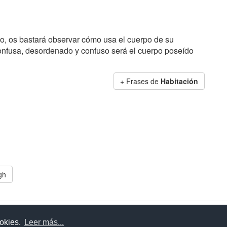
po, os bastará observar cómo usa el cuerpo de su
confusa, desordenado y confuso será el cuerpo poseído
+ Frases de
Habitación
gh
uda
Aviso legal
Política de cookies
Política de privac
ookies.
Leer más...