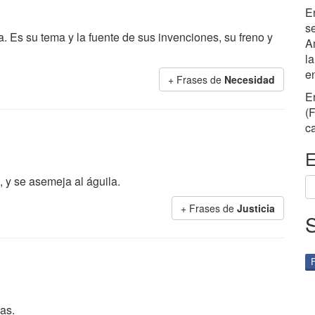
E
s
. Es su tema y la fuente de sus invenciones, su freno y
A
la
en
+ Frases de
Necesidad
En
(
ca
E
d, y se asemeja al águila.
+ Frases de
Justicia
as.