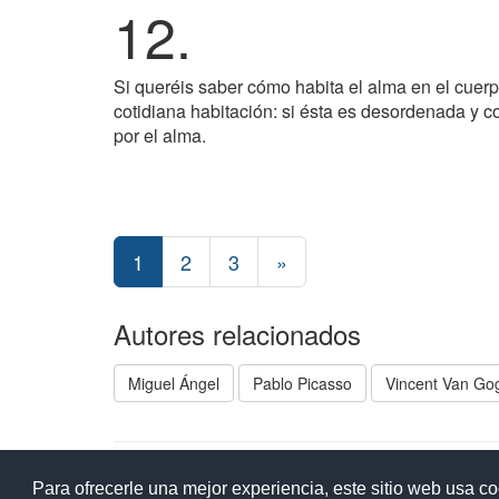
12.
Si queréis saber cómo habita el alma en el cuer
cotidiana habitación: si ésta es desordenada y 
por el alma.
1
2
3
»
Autores relacionados
Miguel Ángel
Pablo Picasso
Vincent Van Go
Ay
Para ofrecerle una mejor experiencia, este sitio web usa c