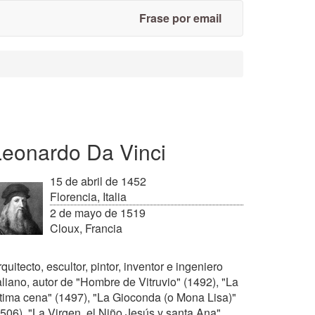
Frase por email
Leonardo Da Vinci
15 de abril de 1452
Florencia, Italia
2 de mayo de 1519
Cloux, Francia
quitecto, escultor, pintor, inventor e ingeniero
aliano, autor de "Hombre de Vitruvio" (1492), "La
ltima cena" (1497), "La Gioconda (o Mona Lisa)"
1506), "La Virgen, el Niño Jesús y santa Ana"