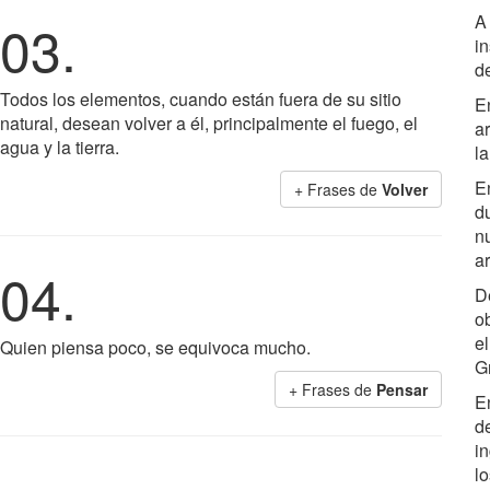
A
03.
in
d
Todos los elementos, cuando están fuera de su sitio
E
natural, desean volver a él, principalmente el fuego, el
ar
agua y la tierra.
l
E
+ Frases de
Volver
d
n
ar
04.
D
o
e
Quien piensa poco, se equivoca mucho.
Gr
+ Frases de
Pensar
E
d
in
lo