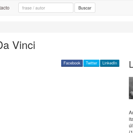
Search:
acto
Buscar
a Vinci
Facebook
Twitter
LinkedIn
Ar
it
ú
(