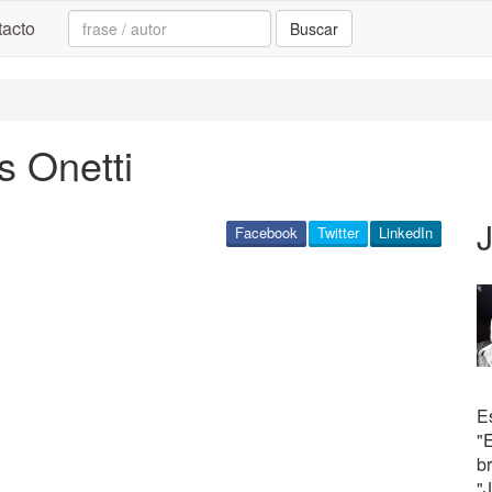
Search:
acto
Buscar
s Onetti
J
Facebook
Twitter
LinkedIn
Es
"E
br
"