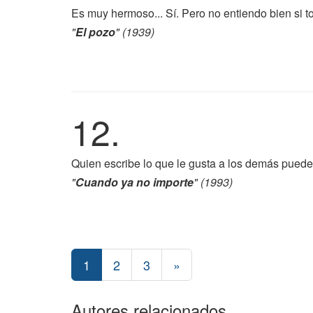
Es muy hermoso... Sí. Pero no entiendo bien si t
"
El pozo
" (1939)
12.
Quien escribe lo que le gusta a los demás puede 
"
Cuando ya no importe
" (1993)
1
2
3
»
Autores relacionados