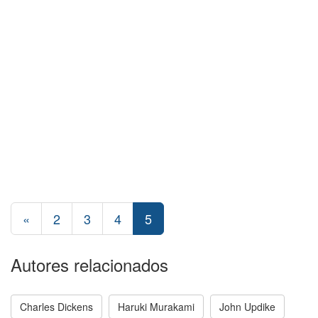
«
2
3
4
5
Autores relacionados
Charles Dickens
Haruki Murakami
John Updike