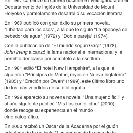
En 1967 comenzó su carrera docente e investigadora en el
Departamento de Inglés de la Universidad de Mount
Holyoke y paralelamente desarrolló su vocación literaria.
En 1969 publicó con gran éxito su primera novela,
"Libertad para los osos", a la que le siguió "La epopeya del
bebedor de agua" (1972) y "Doble pareja" (1974).
Con la publicación de "El mundo según Garp" (1978),
John Irving
alcanzó la fama nacional e internacional y le
permitió dedicarse por completo a la escritura.
En 1981 editó "El hotel New Hampshire", a la que le
siguieron "Príncipes de Maine, reyes de Nueva Inglaterra"
(1985) y "Oración por Owen" (1989), este último libro uno
de los más vendidos de su bibliografía.
En 1999 apareció su novena novela, "Una mujer difícil" y
al año siguiente publicó "Mis líos con el cine" (2000),
donde recoge su experiencia en el mundo
cinematográfico.
En 2000 recibió un Oscar de la Academia por el guión
adaptado de la película "Las normas de la casa de la