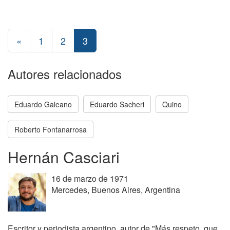
«
1
2
3
Autores relacionados
Eduardo Galeano
Eduardo Sacheri
Quino
Roberto Fontanarrosa
Hernán Casciari
16 de marzo de 1971
Mercedes, Buenos Aires, Argentina
Escritor y periodista argentino, autor de "Más respeto, que