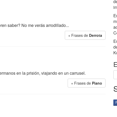
d
i
E
mú
ren saber? No me verás arrodillado...
ac
C
+ Frases de
Derrota
E
d
K
E
ermanos en la prisión, viajando en un carrusel.
+ Frases de
Piano