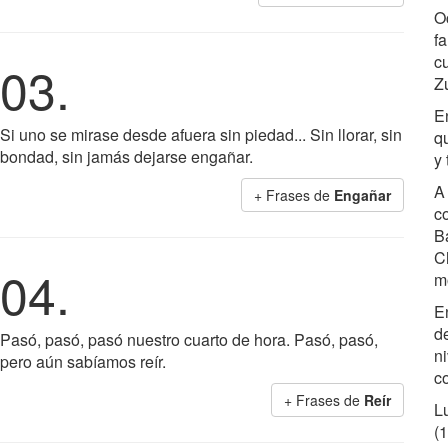
O
f
c
03.
Z
E
Si uno se mirase desde afuera sin piedad... Sin llorar, sin
q
bondad, sin jamás dejarse engañar.
y
A
+ Frases de
Engañar
c
B
Ch
04.
m
E
d
Pasó, pasó, pasó nuestro cuarto de hora. Pasó, pasó,
n
pero aún sabíamos reír.
c
+ Frases de
Reír
L
(