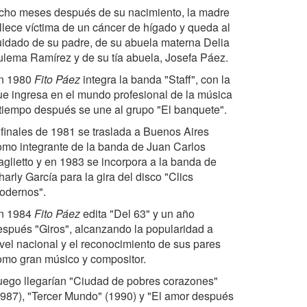
cho meses después de su nacimiento, la madre
allece víctima de un cáncer de hígado y queda al
uidado de su padre, de su abuela materna Delia
ulema Ramírez y de su tía abuela, Josefa Páez.
n 1980
Fito Páez
integra la banda "Staff", con la
ue ingresa en el mundo profesional de la música
 tiempo después se une al grupo "El banquete".
 finales de 1981 se traslada a Buenos Aires
omo integrante de la banda de Juan Carlos
aglietto y en 1983 se incorpora a la banda de
arly García para la gira del disco "Clics
odernos".
n 1984
Fito Páez
edita "Del 63" y un año
espués "Giros", alcanzando la popularidad a
ivel nacional y el reconocimiento de sus pares
omo gran músico y compositor.
uego llegarían "Ciudad de pobres corazones"
1987), "Tercer Mundo" (1990) y "El amor después