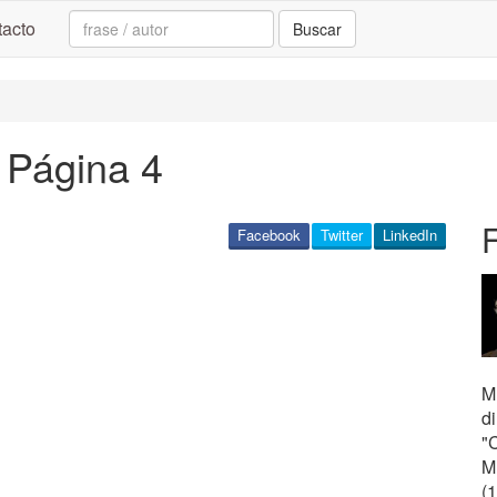
Search:
acto
Buscar
 Página 4
F
Facebook
Twitter
LinkedIn
Mú
di
"
M
(