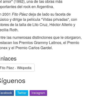
el amor" (1992), una de las obras más
mportantes del rock en Argentina.
n 2001
Fito Páez
deja de lado su faceta de
sico y dirige la película "Vidas privadas", con
tores de la talla de Lito Cruz, Héctor Alterio y
ecilia Roth.
ntre las numerosas distinciones que le otorgaron,
estacan los Premios Grammy Latinos, el Premio
onex y el Premio Carlos Gardel.
nlaces
Fito Páez - Wikipedia
Síguenos
Facebook
Twitter
Instagram