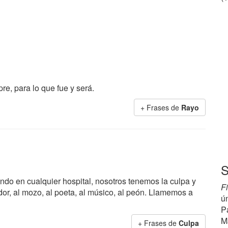
e, para lo que fue y será.
+ Frases de
Rayo
S
ndo en cualquier hospital, nosotros tenemos la culpa y
F
dor, al mozo, al poeta, al músico, al peón. Llamemos a
ú
Pá
M
+ Frases de
Culpa