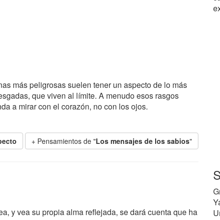
ex
onas más peligrosas suelen tener un aspecto de lo más
riesgadas, que viven al límite. A menudo esos rasgos
da a mirar con el corazón, no con los ojos.
pecto
+ Pensamientos de "
Los mensajes de los sabios
"
S
G
Y
ea, y vea su propia alma reflejada, se dará cuenta que ha
U