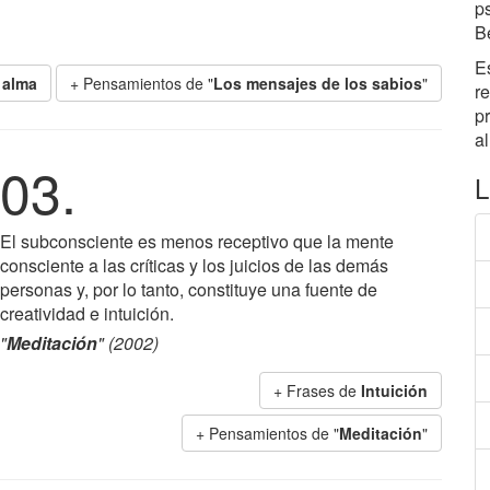
p
B
E
 alma
+ Pensamientos de "
Los mensajes de los sabios
"
r
pr
a
03.
L
El subconsciente es menos receptivo que la mente
consciente a las críticas y los juicios de las demás
personas y, por lo tanto, constituye una fuente de
creatividad e intuición.
"
Meditación
" (2002)
+ Frases de
Intuición
+ Pensamientos de "
Meditación
"