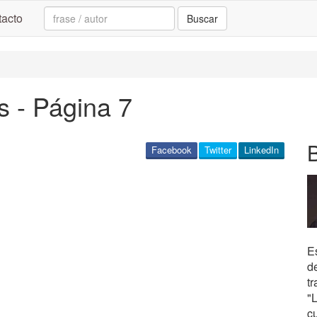
Search:
acto
Buscar
s - Página 7
Facebook
Twitter
LinkedIn
E
d
t
"
c