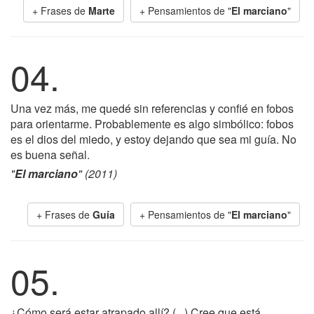
+ Frases de
Marte
+ Pensamientos de "
El marciano
"
04.
Una vez más, me quedé sin referencias y confié en fobos
para orientarme. Probablemente es algo simbólico: fobos
es el dios del miedo, y estoy dejando que sea mi guía. No
es buena señal.
"
El marciano
" (2011)
+ Frases de
Guía
+ Pensamientos de "
El marciano
"
05.
¿Cómo será estar atrapado allí? (...) Cree que está