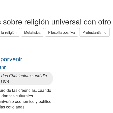
as sobre religión universal con otr
 la religión
Metafísica
Filosofía positiva
Protestantismo
 porvenir
ann
 des Christentums und die
, 1874
turo de las creencias, cuando
mudanzas culturales
niverso económico y político,
das cotidianas