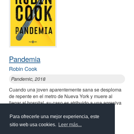
Pandemia
Robin Cook
Pandemic, 2018
Cuando una joven aparentemente sana se desploma
de repente en el metro de Nueva York y muere al
llegar al hospital, su caso es atribuido a una agresiva
variante de la gripe... Un libro sobre la ingeniería
genética y los borrosos límites de la ciencia
Para ofrecerle una mejor experiencia, este
sitio web usa cookies.
Leer más...