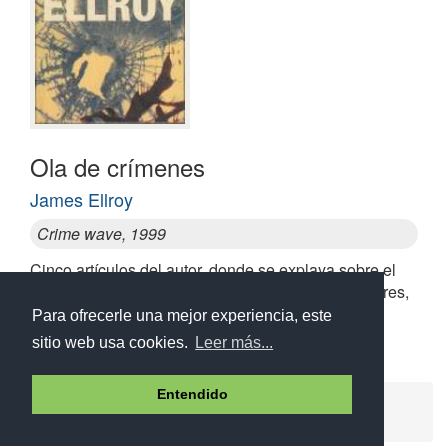
Ola de crímenes
James Ellroy
Crime wave, 1999
Cinco artículos del autor, donde se explaya sobre el
asesinato sin resolver de su madre, y más cadáveres,
corrupción, drogas y muertes
Para ofrecerle una mejor experiencia, este
sitio web usa cookies.
Leer más...
Entendido
Ayuda
Aviso legal
Política de cookies
Política de privacidad