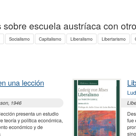
as sobre escuela austríaca con otr
Socialismo
Capitalismo
Liberalismo
Libertarismo
n una lección
Li
Lud
sson, 1946
Lib
ección presenta un estudio
Desd
re teoría y política económica,
fue 
iento económico y de
prom
a
sino