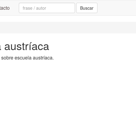
Search:
acto
Buscar
a austríaca
a sobre escuela austríaca.