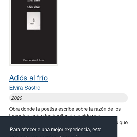
Adiós al frío
Elvira Sastre
2020
Obra donde la poetisa escribe sobre la razón de los
lamentos, sobre las huellas de la vida que
necesitamos entender para tomar conciencia de lo que
somos y de lo que ya no somos
Para ofrecerle una mejor experiencia, este