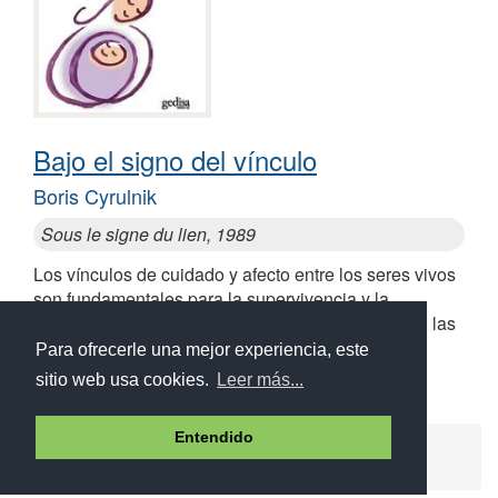
Bajo el signo del vínculo
Boris Cyrulnik
Sous le signe du lien, 1989
Los vínculos de cuidado y afecto entre los seres vivos
son fundamentales para la supervivencia y la
procreación. Pero ¿cómo funcionan? ¿Cuáles son las
señales que los crean?
Para ofrecerle una mejor experiencia, este
sitio web usa cookies.
Leer más...
Entendido
Ayuda
Aviso legal
Política de cookies
Política de privacidad