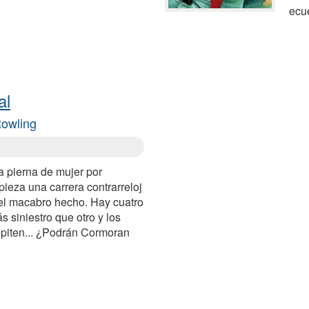
ecue
al
owling
a pierna de mujer por
ieza una carrera contrarreloj
del macabro hecho. Hay cuatro
 siniestro que otro y los
repiten... ¿Podrán Cormoran