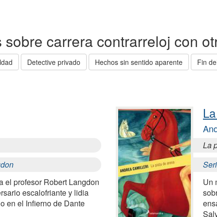
as sobre carrera contrarreloj con o
ldad
Detective privado
Hechos sin sentido aparente
Fin d
La
And
La p
gdon
Ser
ia el profesor Robert Langdon
Un 
sario escalofriante y lidia
sobr
o en el Infierno de Dante
ens
Salv