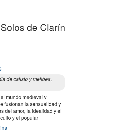
a Solos de Clarín
s
ia de calisto y melibea,
del mundo medieval y
se fusionan la sensualidad y
es del amor, la idealidad y el
culto y el popular
tina